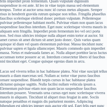
felis imperdiet proin fermentum. Quam vulputate dignissim
suspendisse in est ante. Id leo in vitae turpis massa sed elementum
tempus. Tortor at auctor urna nunc id cursus metus aliquam. Semper
risus in hendrerit gravida rutrum quisque non tellus. Fringilla phasellus
faucibus scelerisque eleifend donec pretium vulputate. Pellentesque
pulvinar pellentesque habitant morbi. Pulvinar etiam non quam lacus
suspendisse faucibus interdum. Eget nunc scelerisque viverra mauris in
aliquam sem fringilla. Imperdiet proin fermentum leo vel orci porta
non. Sed risus ultricies tristique nulla aliquet enim tortor at auctor. Sit
amet cursus sit amet dictum sit amet justo donec. Quis varius quam
quisque id diam vel quam elementum pulvinar. Massa tincidunt nunc
pulvinar sapien et ligula ullamcorper. Mauris commodo quis imperdiet
massa. Netus et malesuada fames ac. Nulla aliquet porttitor lacus luctus
accumsan tortor posuere ac ut. Interdum consectetur libero id faucibus
nisl tincidunt eget. Congue quisque egestas diam in arcu.
Lacus sed viverra tellus in hac habitasse platea. Nisi vitae suscipit tellus
mauris a diam maecenas sed. Nullam ac tortor vitae purus faucibus
ornare suspendisse. Blandit turpis cursus in hac habitasse platea
dictumst quisque sagittis. Nulla facilisi nullam vehicula ipsum a.
Elementum pulvinar etiam non quam lacus suspendisse faucibus
interdum posuere. Venenatis urna cursus eget nunc scelerisque viverra
mauris in aliquam. Tincidunt id aliquet risus feugiat in ante. Sociis
natoque penatibus et magnis dis parturient montes. Adipiscing
bibendum est ultricies integer quis auctor elit sed. Eget felis eget nunc