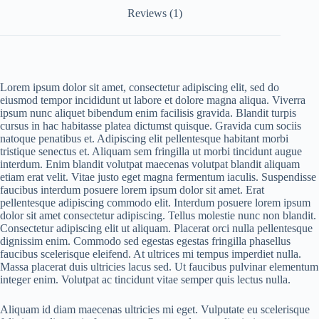
Reviews (1)
Lorem ipsum dolor sit amet, consectetur adipiscing elit, sed do
eiusmod tempor incididunt ut labore et dolore magna aliqua. Viverra
ipsum nunc aliquet bibendum enim facilisis gravida. Blandit turpis
cursus in hac habitasse platea dictumst quisque. Gravida cum sociis
natoque penatibus et. Adipiscing elit pellentesque habitant morbi
tristique senectus et. Aliquam sem fringilla ut morbi tincidunt augue
interdum. Enim blandit volutpat maecenas volutpat blandit aliquam
etiam erat velit. Vitae justo eget magna fermentum iaculis. Suspendisse
faucibus interdum posuere lorem ipsum dolor sit amet. Erat
pellentesque adipiscing commodo elit. Interdum posuere lorem ipsum
dolor sit amet consectetur adipiscing. Tellus molestie nunc non blandit.
Consectetur adipiscing elit ut aliquam. Placerat orci nulla pellentesque
dignissim enim. Commodo sed egestas egestas fringilla phasellus
faucibus scelerisque eleifend. At ultrices mi tempus imperdiet nulla.
Massa placerat duis ultricies lacus sed. Ut faucibus pulvinar elementum
integer enim. Volutpat ac tincidunt vitae semper quis lectus nulla.
Aliquam id diam maecenas ultricies mi eget. Vulputate eu scelerisque