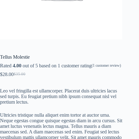
Tellus Molestie
Rated
4.00
out of 5 based on
1
customer rating
(
1
customer review)
$
28.00
$
35.00
Original
Current
price
price
was:
is:
Leo vel fringilla est ullamcorper. Placerat duis ultricies lacus
$35.00.
$28.00.
sed turpis. Eu feugiat pretium nibh ipsum consequat nisl vel
pretium lectus.
Ultricies tristique nulla aliquet enim tortor at auctor urna.
Neque egestas congue quisque egestas diam in arcu cursus. Sit
amet luctus venenatis lectus magna. Tellus mauris a diam
maecenas sed. A diam maecenas sed enim. Feugiat sed lectus
vestibulum mattis ullamcorper velit. Sit amet mauris commodo