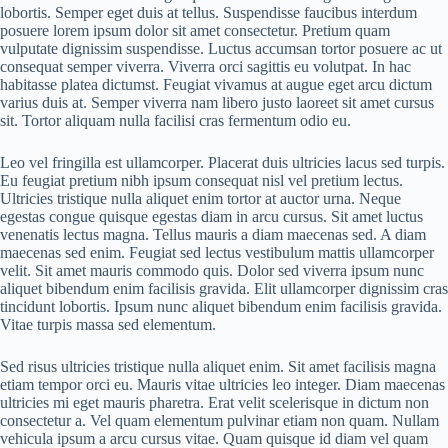
lobortis. Semper eget duis at tellus. Suspendisse faucibus interdum
posuere lorem ipsum dolor sit amet consectetur. Pretium quam
vulputate dignissim suspendisse. Luctus accumsan tortor posuere ac ut
consequat semper viverra. Viverra orci sagittis eu volutpat. In hac
habitasse platea dictumst. Feugiat vivamus at augue eget arcu dictum
varius duis at. Semper viverra nam libero justo laoreet sit amet cursus
sit. Tortor aliquam nulla facilisi cras fermentum odio eu.
Leo vel fringilla est ullamcorper. Placerat duis ultricies lacus sed turpis.
Eu feugiat pretium nibh ipsum consequat nisl vel pretium lectus.
Ultricies tristique nulla aliquet enim tortor at auctor urna. Neque
egestas congue quisque egestas diam in arcu cursus. Sit amet luctus
venenatis lectus magna. Tellus mauris a diam maecenas sed. A diam
maecenas sed enim. Feugiat sed lectus vestibulum mattis ullamcorper
velit. Sit amet mauris commodo quis. Dolor sed viverra ipsum nunc
aliquet bibendum enim facilisis gravida. Elit ullamcorper dignissim cras
tincidunt lobortis. Ipsum nunc aliquet bibendum enim facilisis gravida.
Vitae turpis massa sed elementum.
Sed risus ultricies tristique nulla aliquet enim. Sit amet facilisis magna
etiam tempor orci eu. Mauris vitae ultricies leo integer. Diam maecenas
ultricies mi eget mauris pharetra. Erat velit scelerisque in dictum non
consectetur a. Vel quam elementum pulvinar etiam non quam. Nullam
vehicula ipsum a arcu cursus vitae. Quam quisque id diam vel quam