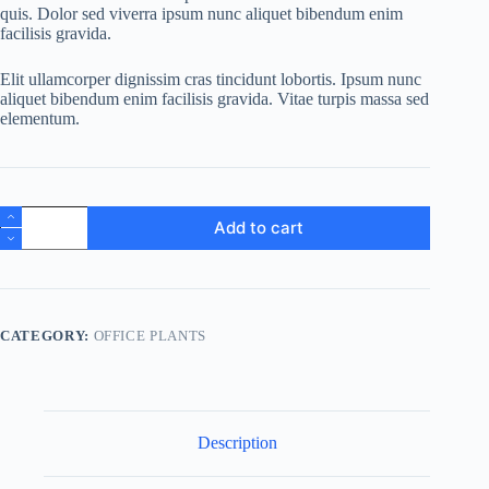
quis. Dolor sed viverra ipsum nunc aliquet bibendum enim
facilisis gravida.
Elit ullamcorper dignissim cras tincidunt lobortis. Ipsum nunc
aliquet bibendum enim facilisis gravida. Vitae turpis massa sed
elementum.
Tellus
Add to cart
Molestie
quantity
CATEGORY:
OFFICE PLANTS
Description