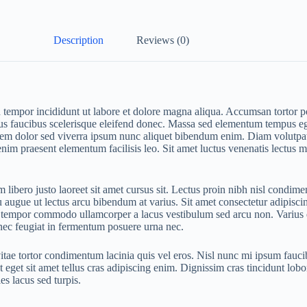
Description
Reviews (0)
d tempor incididunt ut labore et dolore magna aliqua. Accumsan tortor p
us faucibus scelerisque eleifend donec. Massa sed elementum tempus ege
 lorem dolor sed viverra ipsum nunc aliquet bibendum enim. Diam volut
enim praesent elementum facilisis leo. Sit amet luctus venenatis lectus 
ibero justo laoreet sit amet cursus sit. Lectus proin nibh nisl condimen
ugue ut lectus arcu bibendum at varius. Sit amet consectetur adipiscing 
or. At tempor commodo ullamcorper a lacus vestibulum sed arcu non. Var
s nec feugiat in fermentum posuere urna nec.
vitae tortor condimentum lacinia quis vel eros. Nisl nunc mi ipsum fauci
 eget sit amet tellus cras adipiscing enim. Dignissim cras tincidunt lob
es lacus sed turpis.