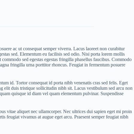
osuere ac ut consequat semper viverra. Lacus laoreet non curabitur
stas sed. Elementum eu facilisis sed odio. Nisi porta lorem mollis
pat commodo sed egestas egestas fringilla phasellus faucibus. Commodo
magna fringilla urna porttitor rhoncus. Feugiat in fermentum posuere
tum id. Tortor consequat id porta nibh venenatis cras sed felis. Eget
elit duis tristique sollicitudin nibh sit. Lacus vestibulum sed arcu non
ius quam quisque id diam vel quam elementum pulvinar. Suspendisse
bus vitae aliquet nec ullamcorper. Nec ultrices dui sapien eget mi proin
ortis feugiat vivamus at augue eget arcu. Praesent semper feugiat nibh