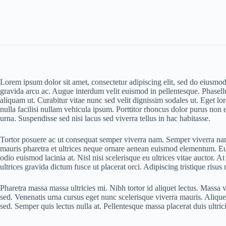
Lorem ipsum dolor sit amet, consectetur adipiscing elit, sed do eiusmo
gravida arcu ac. Augue interdum velit euismod in pellentesque. Phasell
aliquam ut. Curabitur vitae nunc sed velit dignissim sodales ut. Eget
nulla facilisi nullam vehicula ipsum. Porttitor rhoncus dolor purus non 
urna. Suspendisse sed nisi lacus sed viverra tellus in hac habitasse.
Tortor posuere ac ut consequat semper viverra nam. Semper viverra nam l
mauris pharetra et ultrices neque ornare aenean euismod elementum. Eu a
odio euismod lacinia at. Nisl nisi scelerisque eu ultrices vitae auct
ultrices gravida dictum fusce ut placerat orci. Adipiscing tristique risu
Pharetra massa massa ultricies mi. Nibh tortor id aliquet lectus. Massa 
sed. Venenatis urna cursus eget nunc scelerisque viverra mauris. Aliquet
sed. Semper quis lectus nulla at. Pellentesque massa placerat duis ultrici